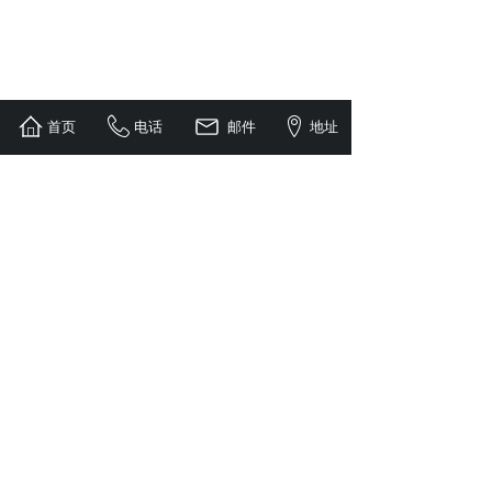
首页
电话
邮件
地址
1
上一页
下一页
共 3 条 共 1 页