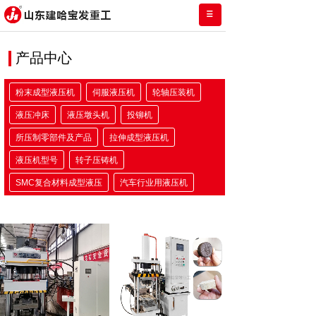
产品中心
粉末成型液压机
伺服液压机
轮轴压装机
液压冲床
液压墩头机
投铆机
所压制零部件及产品
拉伸成型液压机
液压机型号
转子压铸机
SMC复合材料成型液压
汽车行业用液压机